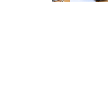
Errores comunes al arrendar
propiedad en Chile y cómo
evitarlos
LEER MÁS »
25/05/2025
+56
con
Ave