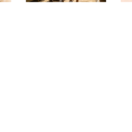
 una
¿Conviene comprar una
Dicci
propiedad en 2025 o esperar?
térm
ante
LEER MÁS »
LEER 
25/05/2025
14/03
REDES SOCIALES
Instagram
 9 3030 2149
Facebook
tacto@proconcreto.cl
Twitter
nida Macul 2701, Santiago de Chile
LinkedIn